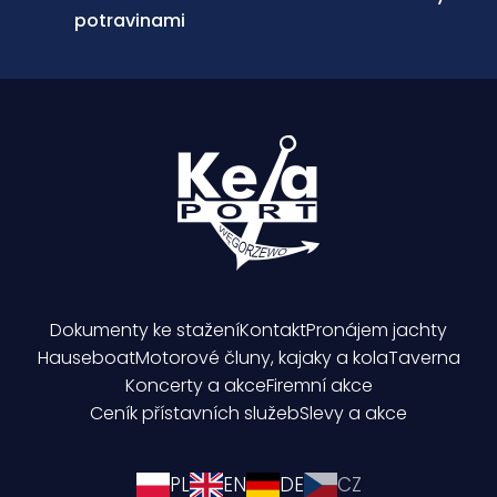
potravinami
Dokumenty ke stažení
Kontakt
Pronájem jachty
Hauseboat
Motorové čluny, kajaky a kola
Taverna
Koncerty a akce
Firemní akce
Ceník přístavních služeb
Slevy a akce
PL
EN
DE
CZ