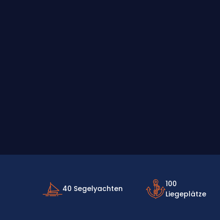
100
40 Segelyachten
Liegeplätze