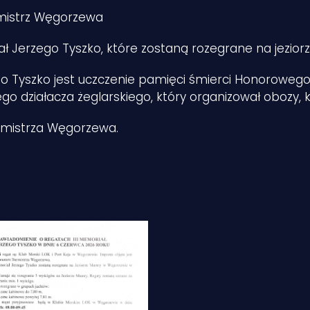
rmistrz Węgorzewa
ał Jerzego Tyszko, które zostaną rozegrane na jezior
ego Tyszko jest uczczenie pamięci śmierci Honorowe
 działacza żeglarskiego, który organizował obozy, kur
rmistrza Węgorzewa.