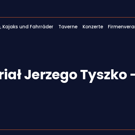
, Kajaks und Fahrräder
Taverne
Konzerte
Firmenvera
riał Jerzego Tyszko 