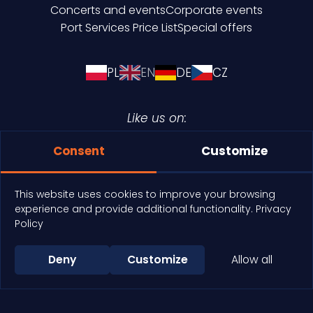
Concerts and events
Corporate events
Port Services Price List
Special offers
PL
EN
DE
CZ
Like us on:
Consent
Customize
This website uses cookies to improve your browsing
experience and provide additional functionality.
Privacy
Polityka cookies
Policy
Copyright © 2026 Keja Port
Deny
Customize
Allow all
Realization:
+48 603 846 199