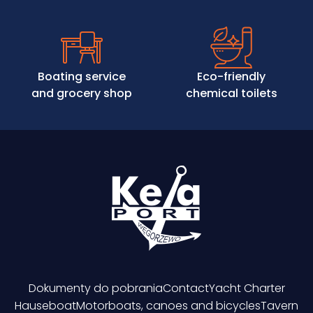
Boating service
Eco-friendly
and grocery shop
chemical toilets
Dokumenty do pobrania
Contact
Yacht Charter
Hauseboat
Motorboats, canoes and bicycles
Tavern