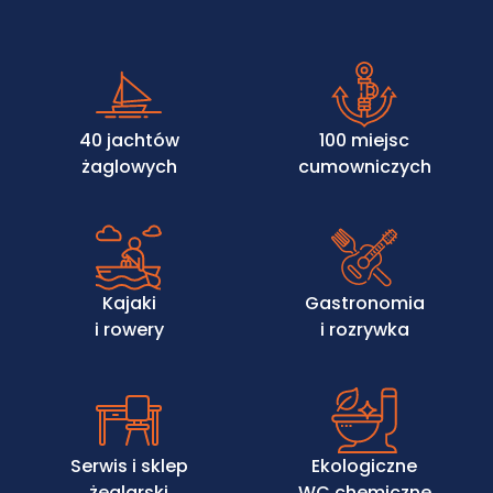
40 jachtów
100 miejsc
żaglowych
cumowniczych
Kajaki
Gastronomia
i rowery
i rozrywka
Serwis i sklep
Ekologiczne
żeglarski
WC chemiczne