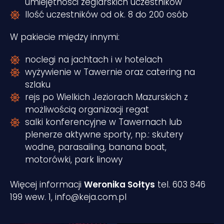
umiejętności żeglarskich uczestników
Ilość uczestników od ok. 8 do 200 osób
W pakiecie między innymi:
noclegi na jachtach i w hotelach
wyżywienie w Tawernie oraz catering na
szlaku
rejs po Wielkich Jeziorach Mazurskich z
możliwością organizacji regat
salki konferencyjne w Tawernach lub
plenerze aktywne sporty, np.: skutery
wodne, parasailing, banana boat,
motorówki, park linowy
Więcej informacji
Weronika Sołtys
tel. 603 846
199 wew. 1,
info@keja.com.pl