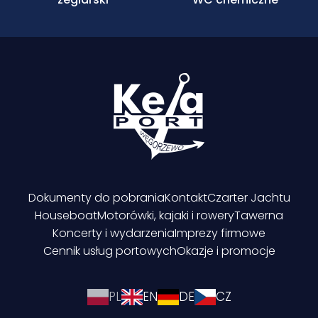
Dokumenty do pobrania
Kontakt
Czarter Jachtu
Houseboat
Motorówki, kajaki i rowery
Tawerna
Koncerty i wydarzenia
Imprezy firmowe
Cennik usług portowych
Okazje i promocje
PL
EN
DE
CZ